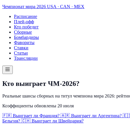
Чемпионат мира
2026
USA · CAN · MEX
Расписание
Плей-офф
Кто победит
Сборные
Бомбардиры
Фавориты
Ставки
Статьи
Трансляции
Кто выиграет ЧМ-2026?
Реальные шансы сборных на титул чемпиона мира 2026: рейтин
Коэффициенты обновлены 20 июля
🇫🇷
Выиграет ли Франция?
🇦🇷
Выиграет ли Аргентина?
🇪
Бельгия?
🇨🇭
Выиграет ли Швейцария?