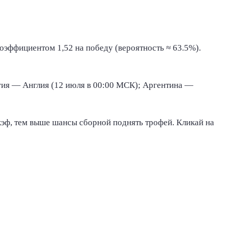
коэффициентом 1,52 на победу (вероятность ≈ 63.5%).
гия — Англия (12 июля в 00:00 МСК); Аргентина —
эф, тем выше шансы сборной поднять трофей. Кликай на