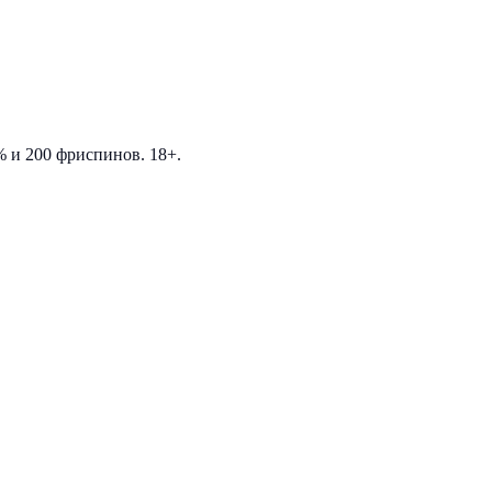
 и 200 фриспинов. 18+.