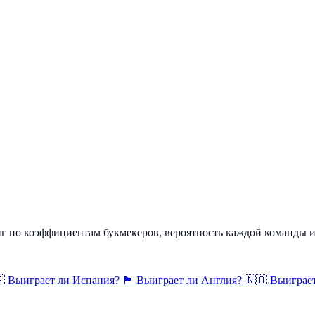
г по коэффициентам букмекеров, вероятность каждой команды и

Выиграет ли Испания?
🏴󠁧󠁢󠁥󠁮󠁧󠁿
Выиграет ли Англия?
🇳🇴
Выиграет