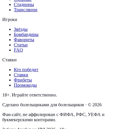
Стадионы
Трансляции
Игроки
Звёзды
Бомбардиры
Фавориты
Статьи
FAQ
Ставки
Кто победит
Ставки
Фрибеты
Промокоды
18+. Играйте ответственно.
Сделано болельщиками для болельщиков · © 2026
Фан-сайт, не аффилирован с ФИФА, РФС, УЕФА и
букмекерскими конторами.