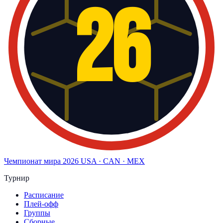
26
Чемпионат мира
2026
USA · CAN · MEX
Турнир
Расписание
Плей-офф
Группы
Сборные