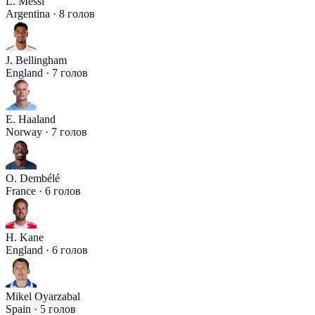
L. Messi
Argentina · 8 голов
J. Bellingham
England · 7 голов
E. Haaland
Norway · 7 голов
O. Dembélé
France · 6 голов
H. Kane
England · 6 голов
Mikel Oyarzabal
Spain · 5 голов