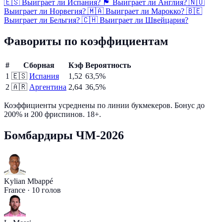
🇪🇸
Выиграет ли Испания?
🏴󠁧󠁢󠁥󠁮󠁧󠁿
Выиграет ли Англия?
🇳🇴
Выиграет ли Норвегия?
🇲🇦
Выиграет ли Марокко?
🇧🇪
Выиграет ли Бельгия?
🇨🇭
Выиграет ли Швейцария?
Фавориты по коэффициентам
#
Сборная
Кэф
Вероятность
1
🇪🇸
Испания
1,52
63,5%
2
🇦🇷
Аргентина
2,64
36,5%
Коэффициенты усреднены по линии букмекеров. Бонус до
200% и 200 фриспинов. 18+.
Бомбардиры ЧМ-2026
Kylian Mbappé
France · 10 голов