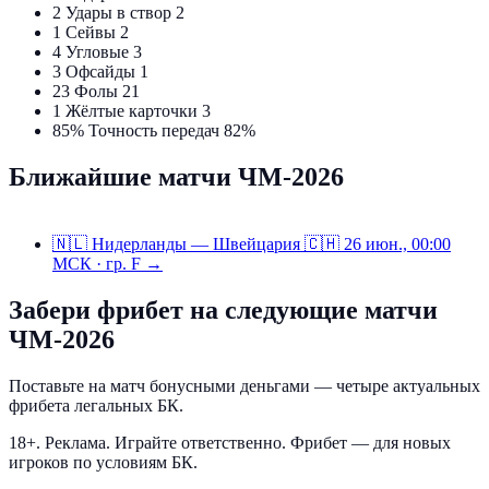
2
Удары в створ
2
1
Сейвы
2
4
Угловые
3
3
Офсайды
1
23
Фолы
21
1
Жёлтые карточки
3
85%
Точность передач
82%
Ближайшие матчи ЧМ-2026
🇳🇱
Нидерланды — Швейцария
🇨🇭
26 июн., 00:00
МСК · гр. F →
Забери фрибет на следующие матчи
ЧМ-2026
Поставьте на матч бонусными деньгами — четыре актуальных
фрибета легальных БК.
18+. Реклама. Играйте ответственно. Фрибет — для новых
игроков по условиям БК.