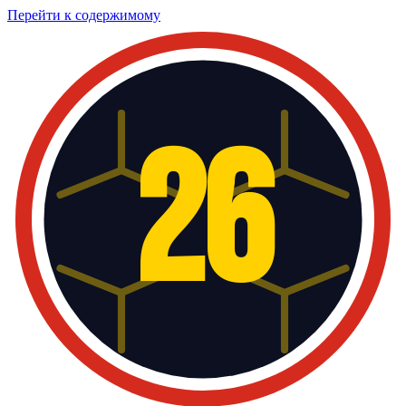
Перейти к содержимому
26