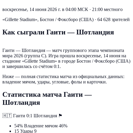
воскресенье, 14 июня 2026 г. в 04:00 МСК
·
21:00 местного
«Gillette Stadium», Бостон / Фоксборо (США) · 64 628 зрителей
Как сыграли Гаити — Шотландия
Гаити — Шотландия — матч группового этапа чемпионата
мира 2026 (группа C). Игра прошла воскресенье, 14 июня на
стадионе «Gillette Stadium» в городе Бостон / Фоксборо (США)
и завершилась со счётом 0:1.
Ниже — полная статистика матча из официальных данных:
владение мячом, удары, угловые, фолы и карточки.
Статистика матча Гаити —
Шотландия
🇭🇹
Гаити
0:1
Шотландия
🏴󠁧󠁢󠁳󠁣󠁴󠁿
54%
Владение мячом
46%
15
Удары
9