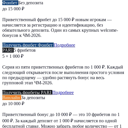
Фонбет
Без депозита
до 15 000 ₽
Приветственный фрибет до 15 000 ₽ новым игрокам —
начисляется за регистрацию и идентификацию, без
обязательного депозита. Один из самых крупных welcome-
бонусов к ЧМ-2026.
Получить фрибет Фонбет
Подробнее
PARI
5 фрибетов
5 × 1 000 ₽
Серия из пяти приветственных фрибетов по 1 000 ₽. Каждый
следующий открывается после выполнения простого условия
по предыдущему — удобно растянуть бонус на весь
групповой этап ЧМ-2026.
Получить фрибеты PARI
Подробнее
Винлайн
За депозиты
до 10 000 ₽
Приветственный бонус до 10 000 ₽ — это 10 фрибетов по 1
000 ₽. За каждый депозит от 1 000 ₽ начисляется по одной
бесплатной ставке. Можно забрать любое количество — от 1