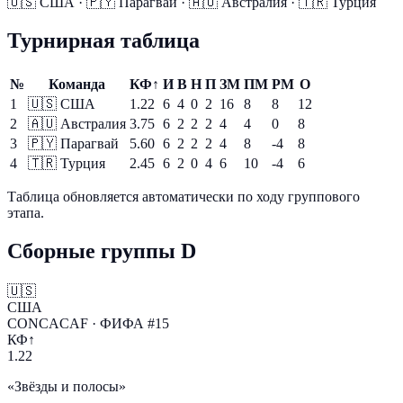
🇺🇸
США
·
🇵🇾
Парагвай
·
🇦🇺
Австралия
·
🇹🇷
Турция
Турнирная таблица
№
Команда
КФ↑
И
В
Н
П
ЗМ
ПМ
РМ
О
1
🇺🇸
США
1.22
6
4
0
2
16
8
8
12
2
🇦🇺
Австралия
3.75
6
2
2
2
4
4
0
8
3
🇵🇾
Парагвай
5.60
6
2
2
2
4
8
-4
8
4
🇹🇷
Турция
2.45
6
2
0
4
6
10
-4
6
Таблица обновляется автоматически по ходу группового
этапа.
Сборные группы D
🇺🇸
США
CONCACAF · ФИФА #15
КФ↑
1.22
«Звёзды и полосы»