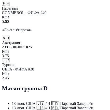
🇵🇾
Парагвай
CONMEBOL · ФИФА #40
КФ↑
5.60
«Ла-Альбирроха»
🇦🇺
Австралия
AFC · ФИФА #25
КФ↑
3.75
🇹🇷
Турция
UEFA · ФИФА #38
КФ↑
2.45
Матчи группы D
13 июн.
США
🇺🇸
4:1
🇵🇾
Парагвай
Завершён
13 июн.
США
🇺🇸
4:1
🇵🇾
Парагвай
Завершён