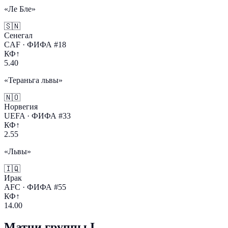
«Ле Бле»
🇸🇳
Сенегал
CAF · ФИФА #18
КФ↑
5.40
«Тераньга львы»
🇳🇴
Норвегия
UEFA · ФИФА #33
КФ↑
2.55
«Львы»
🇮🇶
Ирак
AFC · ФИФА #55
КФ↑
14.00
Матчи группы I