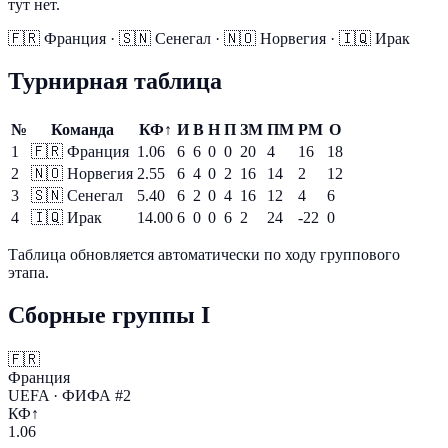
тут нет.
🇫🇷
Франция
·
🇸🇳
Сенегал
·
🇳🇴
Норвегия
·
🇮🇶
Ирак
Турнирная таблица
№
Команда
КФ↑
И
В
Н
П
ЗМ
ПМ
РМ
О
1
🇫🇷
Франция
1.06
6
6
0
0
20
4
16
18
2
🇳🇴
Норвегия
2.55
6
4
0
2
16
14
2
12
3
🇸🇳
Сенегал
5.40
6
2
0
4
16
12
4
6
4
🇮🇶
Ирак
14.00
6
0
0
6
2
24
-22
0
Таблица обновляется автоматически по ходу группового
этапа.
Сборные группы I
🇫🇷
Франция
UEFA · ФИФА #2
КФ↑
1.06