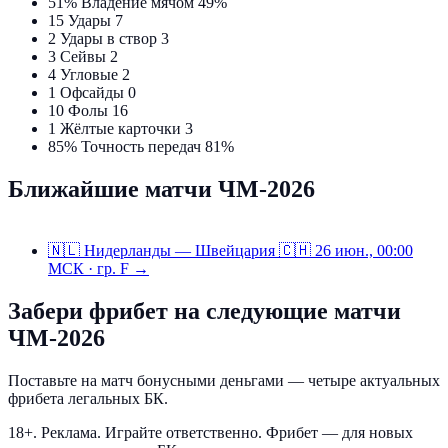
51%
Владение мячом
49%
15
Удары
7
2
Удары в створ
3
3
Сейвы
2
4
Угловые
2
1
Офсайды
0
10
Фолы
16
1
Жёлтые карточки
3
85%
Точность передач
81%
Ближайшие матчи ЧМ-2026
🇳🇱
Нидерланды — Швейцария
🇨🇭
26 июн., 00:00
МСК · гр. F →
Забери фрибет на следующие матчи
ЧМ-2026
Поставьте на матч бонусными деньгами — четыре актуальных
фрибета легальных БК.
18+. Реклама. Играйте ответственно. Фрибет — для новых