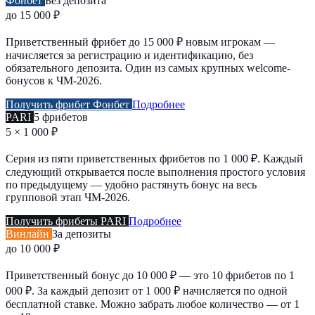
Фонбет
Без депозита
до 15 000 ₽
Приветственный фрибет до 15 000 ₽ новым игрокам —
начисляется за регистрацию и идентификацию, без
обязательного депозита. Один из самых крупных welcome-
бонусов к ЧМ-2026.
Получить фрибет Фонбет
Подробнее
PARI
5 фрибетов
5 × 1 000 ₽
Серия из пяти приветственных фрибетов по 1 000 ₽. Каждый
следующий открывается после выполнения простого условия
по предыдущему — удобно растянуть бонус на весь
групповой этап ЧМ-2026.
Получить фрибеты PARI
Подробнее
Винлайн
За депозиты
до 10 000 ₽
Приветственный бонус до 10 000 ₽ — это 10 фрибетов по 1
000 ₽. За каждый депозит от 1 000 ₽ начисляется по одной
бесплатной ставке. Можно забрать любое количество — от 1