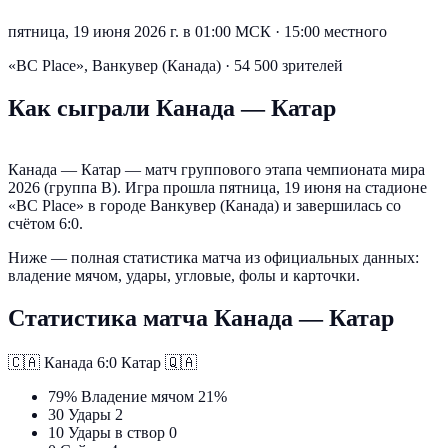
пятница, 19 июня 2026 г. в 01:00 МСК
·
15:00 местного
«BC Place», Ванкувер (Канада) · 54 500 зрителей
Как сыграли Канада — Катар
Канада — Катар — матч группового этапа чемпионата мира
2026 (группа B). Игра прошла пятница, 19 июня на стадионе
«BC Place» в городе Ванкувер (Канада) и завершилась со
счётом 6:0.
Ниже — полная статистика матча из официальных данных:
владение мячом, удары, угловые, фолы и карточки.
Статистика матча Канада — Катар
🇨🇦
Канада
6:0
Катар
🇶🇦
79%
Владение мячом
21%
30
Удары
2
10
Удары в створ
0