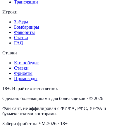
Трансляции
Игроки
Звёзды
Бомбардиры
Фавориты
Статьи
FAQ
Ставки
Кто победит
Ставки
Фрибеты
Промокоды
18+. Играйте ответственно.
Сделано болельщиками для болельщиков · © 2026
Фан-сайт, не аффилирован с ФИФА, РФС, УЕФА и
букмекерскими конторами.
Забери фрибет на ЧМ-2026 · 18+