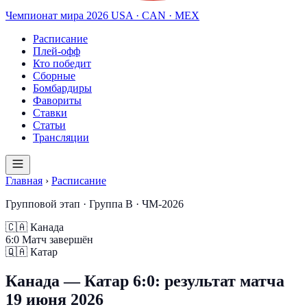
Чемпионат мира
2026
USA · CAN · MEX
Расписание
Плей-офф
Кто победит
Сборные
Бомбардиры
Фавориты
Ставки
Статьи
Трансляции
Главная
›
Расписание
Групповой этап · Группа B · ЧМ-2026
🇨🇦
Канада
6
:
0
Матч завершён
🇶🇦
Катар
Канада — Катар 6:0: результат матча
19 июня 2026