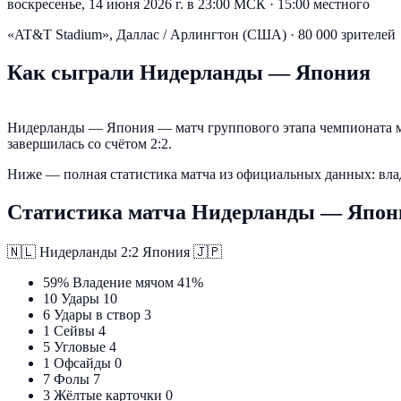
воскресенье, 14 июня 2026 г. в 23:00 МСК
·
15:00 местного
«AT&T Stadium», Даллас / Арлингтон (США) · 80 000 зрителей
Как сыграли Нидерланды — Япония
Нидерланды — Япония — матч группового этапа чемпионата мир
завершилась со счётом 2:2.
Ниже — полная статистика матча из официальных данных: влад
Статистика матча Нидерланды — Япон
🇳🇱
Нидерланды
2:2
Япония
🇯🇵
59%
Владение мячом
41%
10
Удары
10
6
Удары в створ
3
1
Сейвы
4
5
Угловые
4
1
Офсайды
0
7
Фолы
7
3
Жёлтые карточки
0