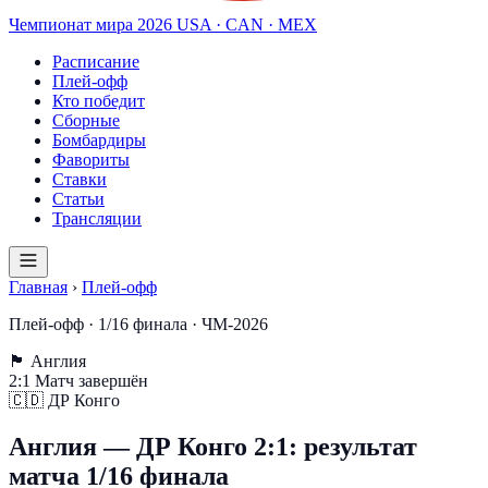
Чемпионат мира
2026
USA · CAN · MEX
Расписание
Плей-офф
Кто победит
Сборные
Бомбардиры
Фавориты
Ставки
Статьи
Трансляции
Главная
›
Плей-офф
Плей-офф · 1/16 финала · ЧМ-2026
🏴󠁧󠁢󠁥󠁮󠁧󠁿
Англия
2
:
1
Матч завершён
🇨🇩
ДР Конго
Англия — ДР Конго 2:1: результат
матча 1/16 финала