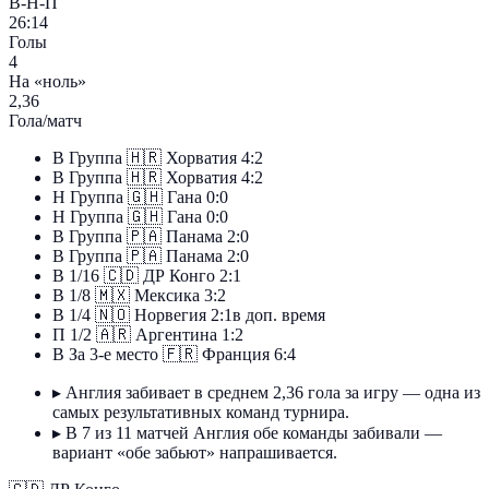
В-Н-П
26:14
Голы
4
На «ноль»
2,36
Гола/матч
В
Группа
🇭🇷
Хорватия
4:2
В
Группа
🇭🇷
Хорватия
4:2
Н
Группа
🇬🇭
Гана
0:0
Н
Группа
🇬🇭
Гана
0:0
В
Группа
🇵🇦
Панама
2:0
В
Группа
🇵🇦
Панама
2:0
В
1/16
🇨🇩
ДР Конго
2:1
В
1/8
🇲🇽
Мексика
3:2
В
1/4
🇳🇴
Норвегия
2:1
в доп. время
П
1/2
🇦🇷
Аргентина
1:2
В
За 3-е место
🇫🇷
Франция
6:4
▸
Англия забивает в среднем 2,36 гола за игру — одна из
самых результативных команд турнира.
▸
В 7 из 11 матчей Англия обе команды забивали —
вариант «обе забьют» напрашивается.