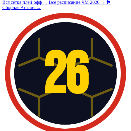
Вся сетка плей-офф →
Всё расписание ЧМ-2026 →
🏴󠁧󠁢󠁥󠁮󠁧󠁿
Сборная Англия →
26