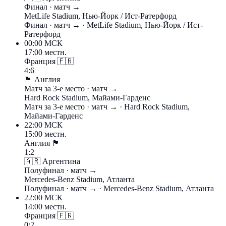
Финал
· матч →
MetLife Stadium, Нью-Йорк / Ист-Ратерфорд
Финал
· матч →
· MetLife Stadium, Нью-Йорк / Ист-
Ратерфорд
00:00
МСК
17:00 местн.
Франция
🇫🇷
4:6
🏴󠁧󠁢󠁥󠁮󠁧󠁿
Англия
Матч за 3-е место
· матч →
Hard Rock Stadium, Майами-Гарденс
Матч за 3-е место
· матч →
· Hard Rock Stadium,
Майами-Гарденс
22:00
МСК
15:00 местн.
Англия
🏴󠁧󠁢󠁥󠁮󠁧󠁿
1:2
🇦🇷
Аргентина
Полуфинал
· матч →
Mercedes-Benz Stadium, Атланта
Полуфинал
· матч →
· Mercedes-Benz Stadium, Атланта
22:00
МСК
14:00 местн.
Франция
🇫🇷
0:2