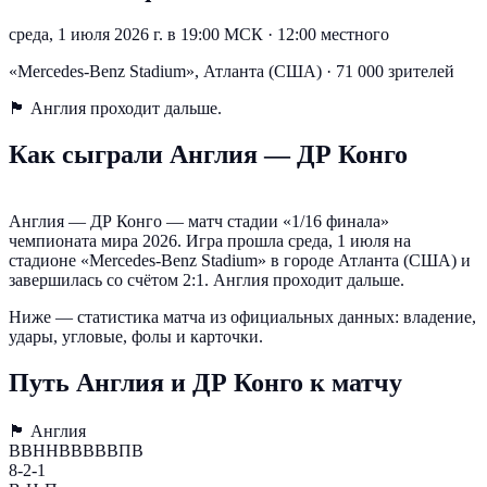
среда, 1 июля 2026 г. в 19:00 МСК
·
12:00 местного
«Mercedes-Benz Stadium», Атланта (США) · 71 000 зрителей
🏴󠁧󠁢󠁥󠁮󠁧󠁿
Англия проходит дальше.
Как сыграли Англия — ДР Конго
Англия — ДР Конго — матч стадии «1/16 финала»
чемпионата мира 2026. Игра прошла среда, 1 июля на
стадионе «Mercedes-Benz Stadium» в городе Атланта (США) и
завершилась со счётом 2:1. Англия проходит дальше.
Ниже — статистика матча из официальных данных: владение,
удары, угловые, фолы и карточки.
Путь Англия и ДР Конго к матчу
🏴󠁧󠁢󠁥󠁮󠁧󠁿
Англия
ВВННВВВВВПВ
8-2-1