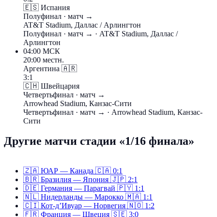
🇪🇸
Испания
Полуфинал
· матч →
AT&T Stadium, Даллас / Арлингтон
Полуфинал
· матч →
· AT&T Stadium, Даллас /
Арлингтон
04:00
МСК
20:00 местн.
Аргентина
🇦🇷
3:1
🇨🇭
Швейцария
Четвертьфинал
· матч →
Arrowhead Stadium, Канзас-Сити
Четвертьфинал
· матч →
· Arrowhead Stadium, Канзас-
Сити
Другие матчи стадии «1/16 финала»
🇿🇦
ЮАР — Канада
🇨🇦
0:1
🇧🇷
Бразилия — Япония
🇯🇵
2:1
🇩🇪
Германия — Парагвай
🇵🇾
1:1
🇳🇱
Нидерланды — Марокко
🇲🇦
1:1
🇨🇮
Кот-д’Ивуар — Норвегия
🇳🇴
1:2
🇫🇷
Франция — Швеция
🇸🇪
3:0