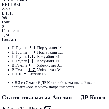
🇨🇩
ДР Конго
ННППВВП
2-2-3
В-Н-П
9:8
Голы
0
На «ноль»
1,29
Гола/матч
Н
Группа
🇵🇹
Португалия
1:1
Н
Группа
🇵🇹
Португалия
1:1
П
Группа
🇨🇴
Колумбия
0:1
П
Группа
🇨🇴
Колумбия
0:1
В
Группа
🇺🇿
Узбекистан
3:1
В
Группа
🇺🇿
Узбекистан
3:1
П
1/16
🏴󠁧󠁢󠁥󠁮󠁧󠁿
Англия
1:2
▸
В 5 из 7 матчей ДР Конго обе команды забивали —
вариант «обе забьют» напрашивается.
Статистика матча Англия — ДР Конго
🏴󠁧󠁢󠁥󠁮󠁧󠁿
Англия
2:1
ДР Конго
🇨🇩