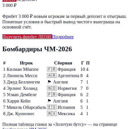
3 000 ₽
Фрибет 3 000 ₽ новым игрокам за первый депозит и отыгрыш.
Понятные условия и быстрый вывод чистого выигрыша на
основной счёт.
Получить фрибет ЛЕОН
Подробнее
Бомбардиры ЧМ-2026
#
Игрок
Сборная
Г
П
1
Килиан Мбаппе
🇫🇷
Франция
10
4
2
Лионель Месси
🇦🇷
Аргентина
8
4
3
Джуд Беллингем
🏴󠁧󠁢󠁥󠁮󠁧󠁿
Англия
7
1
4
Эрлинг Холанд
🇳🇴
Норвегия
7
0
5
Усман Дембеле
🇫🇷
Франция
6
2
6
Харри Кейн
🏴󠁧󠁢󠁥󠁮󠁧󠁿
Англия
6
1
7
Микель Ойарсабаль
🇪🇸
Испания
5
1
8
Дж. Куинонес
🇲🇽
Мексика
4
1
Полная таблица гонки за «Золотую бутсу» — на странице