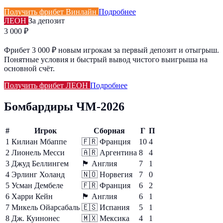
Получить фрибет Винлайн
Подробнее
ЛЕОН
За депозит
3 000 ₽
Фрибет 3 000 ₽ новым игрокам за первый депозит и отыгрыш.
Понятные условия и быстрый вывод чистого выигрыша на
основной счёт.
Получить фрибет ЛЕОН
Подробнее
Бомбардиры ЧМ-2026
#
Игрок
Сборная
Г
П
1
Килиан Мбаппе
🇫🇷
Франция
10
4
2
Лионель Месси
🇦🇷
Аргентина
8
4
3
Джуд Беллингем
🏴󠁧󠁢󠁥󠁮󠁧󠁿
Англия
7
1
4
Эрлинг Холанд
🇳🇴
Норвегия
7
0
5
Усман Дембеле
🇫🇷
Франция
6
2
6
Харри Кейн
🏴󠁧󠁢󠁥󠁮󠁧󠁿
Англия
6
1
7
Микель Ойарсабаль
🇪🇸
Испания
5
1
8
Дж. Куинонес
🇲🇽
Мексика
4
1