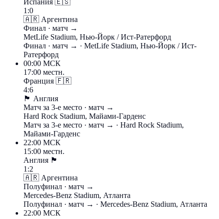
Испания
🇪🇸
1:0
🇦🇷
Аргентина
Финал
· матч →
MetLife Stadium, Нью-Йорк / Ист-Ратерфорд
Финал
· матч →
· MetLife Stadium, Нью-Йорк / Ист-
Ратерфорд
00:00
МСК
17:00 местн.
Франция
🇫🇷
4:6
🏴󠁧󠁢󠁥󠁮󠁧󠁿
Англия
Матч за 3-е место
· матч →
Hard Rock Stadium, Майами-Гарденс
Матч за 3-е место
· матч →
· Hard Rock Stadium,
Майами-Гарденс
22:00
МСК
15:00 местн.
Англия
🏴󠁧󠁢󠁥󠁮󠁧󠁿
1:2
🇦🇷
Аргентина
Полуфинал
· матч →
Mercedes-Benz Stadium, Атланта
Полуфинал
· матч →
· Mercedes-Benz Stadium, Атланта
22:00
МСК