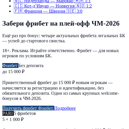
🇳🇱
Нидерланды — Марокко
🇲🇦
1:1
🇨🇮
Кот-д’Ивуар — Норвегия
🇳🇴
1:2
🇫🇷
Франция — Швеция
🇸🇪
3:0
Забери фрибет на плей-офф ЧМ-2026
Ещё раз про бонус: четыре актуальных фрибета легальных БК
— успей до стартового свистка.
18+. Реклама. Играйте ответственно. Фрибет — для новых
игроков по условиям БК.
Фонбет
Без депозита
до 15 000 ₽
Приветственный фрибет до 15 000 ₽ новым игрокам —
начисляется за регистрацию и идентификацию, без
обязательного депозита. Один из самых крупных welcome-
бонусов к ЧМ-2026.
Получить фрибет Фонбет
Подробнее
PARI
5 фрибетов
5 × 1 000 ₽