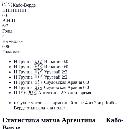
🇨🇻
Кабо-Верде
ННННННП
0-6-1
В-Н-П
6:7
Голы
4
На «ноль»
0,86
Гола/матч
Н
Группа
🇪🇸
Испания
0:0
Н
Группа
🇪🇸
Испания
0:0
Н
Группа
🇺🇾
Уругвай
2:2
Н
Группа
🇺🇾
Уругвай
2:2
Н
Группа
🇸🇦
Саудовская Аравия
0:0
Н
Группа
🇸🇦
Саудовская Аравия
0:0
П
1/16
🇦🇷
Аргентина
2:3
в доп. время
▸
Сухие матчи — фирменный знак: 4 из 7 игр Кабо-
Верде отыграла «на ноль».
Статистика матча Аргентина — Кабо-
Верде