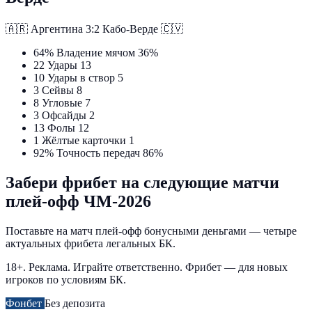
🇦🇷
Аргентина
3:2
Кабо-Верде
🇨🇻
64%
Владение мячом
36%
22
Удары
13
10
Удары в створ
5
3
Сейвы
8
8
Угловые
7
3
Офсайды
2
13
Фолы
12
1
Жёлтые карточки
1
92%
Точность передач
86%
Забери фрибет на следующие матчи
плей-офф ЧМ-2026
Поставьте на матч плей-офф бонусными деньгами — четыре
актуальных фрибета легальных БК.
18+. Реклама. Играйте ответственно. Фрибет — для новых
игроков по условиям БК.
Фонбет
Без депозита