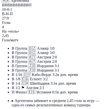
🇦🇷
Аргентина
ВВВВВВВВВВП
10-0-1
В-Н-П
27:9
Голы
4
На «ноль»
2,45
Гола/матч
В
Группа
🇩🇿
Алжир
3:0
В
Группа
🇩🇿
Алжир
3:0
В
Группа
🇦🇹
Австрия
2:0
В
Группа
🇦🇹
Австрия
2:0
В
Группа
🇯🇴
Иордания
3:1
В
Группа
🇯🇴
Иордания
3:1
В
1/16
🇨🇻
Кабо-Верде
3:2
в доп. время
В
1/8
🇪🇬
Египет
3:2
В
1/4
🇨🇭
Швейцария
3:1
в доп. время
В
1/2
🏴󠁧󠁢󠁥󠁮󠁧󠁿
Англия
2:1
П
Финал
🇪🇸
Испания
0:1
в доп. время
▸
Аргентина забивает в среднем 2,45 гола за игру —
одна из самых результативных команд турнира.