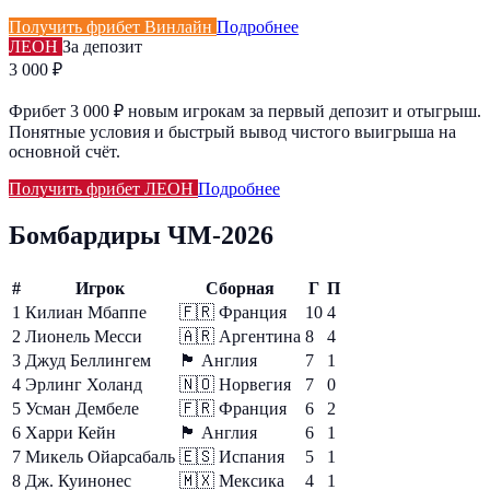
Получить фрибет Винлайн
Подробнее
ЛЕОН
За депозит
3 000 ₽
Фрибет 3 000 ₽ новым игрокам за первый депозит и отыгрыш.
Понятные условия и быстрый вывод чистого выигрыша на
основной счёт.
Получить фрибет ЛЕОН
Подробнее
Бомбардиры ЧМ-2026
#
Игрок
Сборная
Г
П
1
Килиан Мбаппе
🇫🇷
Франция
10
4
2
Лионель Месси
🇦🇷
Аргентина
8
4
3
Джуд Беллингем
🏴󠁧󠁢󠁥󠁮󠁧󠁿
Англия
7
1
4
Эрлинг Холанд
🇳🇴
Норвегия
7
0
5
Усман Дембеле
🇫🇷
Франция
6
2
6
Харри Кейн
🏴󠁧󠁢󠁥󠁮󠁧󠁿
Англия
6
1
7
Микель Ойарсабаль
🇪🇸
Испания
5
1
8
Дж. Куинонес
🇲🇽
Мексика
4
1