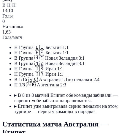
В-Н-П
13:10
Голы
0
На «ноль»
1,63
Гола/матч
Н
Группа
🇧🇪
Бельгия
1:1
Н
Группа
🇧🇪
Бельгия
1:1
В
Группа
🇳🇿
Новая Зеландия
3:1
В
Группа
🇳🇿
Новая Зеландия
3:1
Н
Группа
🇮🇷
Иран
1:1
Н
Группа
🇮🇷
Иран
1:1
В
1/16
🇦🇺
Австралия
1:1
по пенальти 2:4
П
1/8
🇦🇷
Аргентина
2:3
▸
В 8 из 8 матчей Египет обе команды забивали —
вариант «обе забьют» напрашивается.
▸
Египет уже выигрывала серию пенальти на этом
турнире — нервы у команды в порядке.
Статистика матча Австралия —
Египет