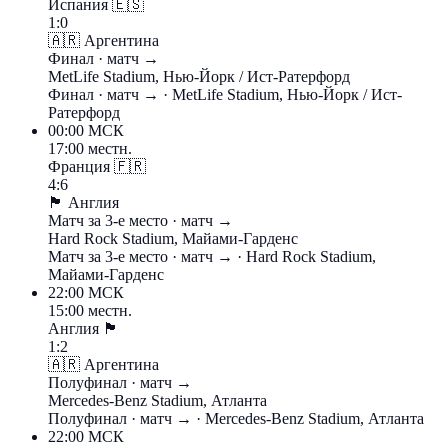
Испания
🇪🇸
1:0
🇦🇷
Аргентина
Финал
· матч →
MetLife Stadium, Нью-Йорк / Ист-Ратерфорд
Финал
· матч →
· MetLife Stadium, Нью-Йорк / Ист-
Ратерфорд
00:00
МСК
17:00 местн.
Франция
🇫🇷
4:6
🏴󠁧󠁢󠁥󠁮󠁧󠁿
Англия
Матч за 3-е место
· матч →
Hard Rock Stadium, Майами-Гарденс
Матч за 3-е место
· матч →
· Hard Rock Stadium,
Майами-Гарденс
22:00
МСК
15:00 местн.
Англия
🏴󠁧󠁢󠁥󠁮󠁧󠁿
1:2
🇦🇷
Аргентина
Полуфинал
· матч →
Mercedes-Benz Stadium, Атланта
Полуфинал
· матч →
· Mercedes-Benz Stadium, Атланта
22:00
МСК