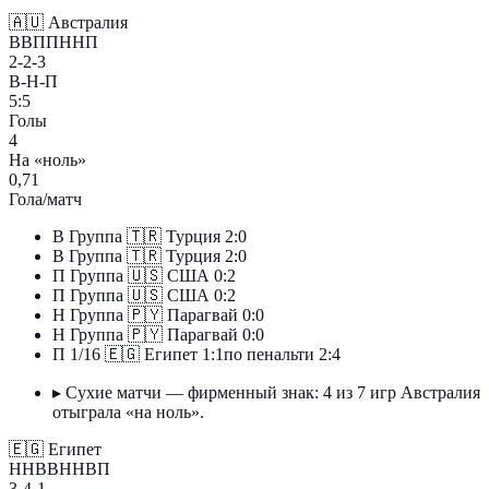
🇦🇺
Австралия
ВВППННП
2-2-3
В-Н-П
5:5
Голы
4
На «ноль»
0,71
Гола/матч
В
Группа
🇹🇷
Турция
2:0
В
Группа
🇹🇷
Турция
2:0
П
Группа
🇺🇸
США
0:2
П
Группа
🇺🇸
США
0:2
Н
Группа
🇵🇾
Парагвай
0:0
Н
Группа
🇵🇾
Парагвай
0:0
П
1/16
🇪🇬
Египет
1:1
по пенальти 2:4
▸
Сухие матчи — фирменный знак: 4 из 7 игр Австралия
отыграла «на ноль».
🇪🇬
Египет
ННВВННВП
3-4-1