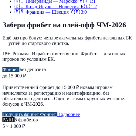
🇳🇱
Нидерланды — Марокко
🇲🇦
1:1
🇨🇮
Кот-д’Ивуар — Норвегия
🇳🇴
1:2
🇫🇷
Франция — Швеция
🇸🇪
3:0
Забери фрибет на плей-офф ЧМ-2026
Ещё раз про бонус: четыре актуальных фрибета легальных БК
— успей до стартового свистка.
18+. Реклама. Играйте ответственно. Фрибет — для новых
игроков по условиям БК.
Фонбет
Без депозита
до 15 000 ₽
Приветственный фрибет до 15 000 ₽ новым игрокам —
начисляется за регистрацию и идентификацию, без
обязательного депозита. Один из самых крупных welcome-
бонусов к ЧМ-2026.
Получить фрибет Фонбет
Подробнее
PARI
5 фрибетов
5 × 1 000 ₽