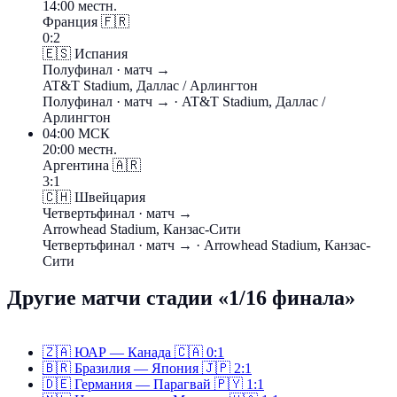
14:00 местн.
Франция
🇫🇷
0:2
🇪🇸
Испания
Полуфинал
· матч →
AT&T Stadium, Даллас / Арлингтон
Полуфинал
· матч →
· AT&T Stadium, Даллас /
Арлингтон
04:00
МСК
20:00 местн.
Аргентина
🇦🇷
3:1
🇨🇭
Швейцария
Четвертьфинал
· матч →
Arrowhead Stadium, Канзас-Сити
Четвертьфинал
· матч →
· Arrowhead Stadium, Канзас-
Сити
Другие матчи стадии «1/16 финала»
🇿🇦
ЮАР — Канада
🇨🇦
0:1
🇧🇷
Бразилия — Япония
🇯🇵
2:1
🇩🇪
Германия — Парагвай
🇵🇾
1:1