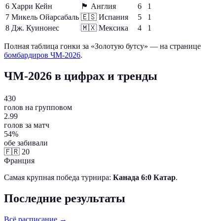
6
Харри Кейн
🏴󠁧󠁢󠁥󠁮󠁧󠁿
Англия
6
1
7
Микель Ойарсабаль
🇪🇸
Испания
5
1
8
Дж. Куинонес
🇲🇽
Мексика
4
1
Полная таблица гонки за «Золотую бутсу» — на странице
бомбардиров ЧМ-2026
.
ЧМ-2026 в цифрах и тренды
430
голов на групповом
2.99
голов за матч
54%
обе забивали
🇫🇷
20
Франция
Самая крупная победа турнира:
Канада 6:0 Катар
.
Последние результаты
Всё расписание →