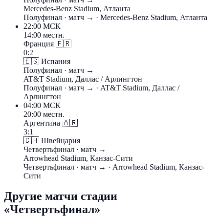
Mercedes-Benz Stadium, Атланта
Полуфинал
· матч →
· Mercedes-Benz Stadium, Атланта
22:00
МСК
14:00 местн.
Франция
🇫🇷
0:2
🇪🇸
Испания
Полуфинал
· матч →
AT&T Stadium, Даллас / Арлингтон
Полуфинал
· матч →
· AT&T Stadium, Даллас /
Арлингтон
04:00
МСК
20:00 местн.
Аргентина
🇦🇷
3:1
🇨🇭
Швейцария
Четвертьфинал
· матч →
Arrowhead Stadium, Канзас-Сити
Четвертьфинал
· матч →
· Arrowhead Stadium, Канзас-
Сити
Другие матчи стадии
«Четвертьфинал»