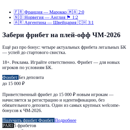
🇫🇷
Франция — Марокко
🇲🇦
2:0
🇳🇴
Норвегия — Англия
🏴󠁧󠁢󠁥󠁮󠁧󠁿
1:2
🇦🇷
Аргентина — Швейцария
🇨🇭
3:1
Забери фрибет на плей-офф ЧМ-2026
Ещё раз про бонус: четыре актуальных фрибета легальных БК
— успей до стартового свистка.
18+. Реклама. Играйте ответственно. Фрибет — для новых
игроков по условиям БК.
Фонбет
Без депозита
до 15 000 ₽
Приветственный фрибет до 15 000 ₽ новым игрокам —
начисляется за регистрацию и идентификацию, без
обязательного депозита. Один из самых крупных welcome-
бонусов к ЧМ-2026.
Получить фрибет Фонбет
Подробнее
PARI
5 фрибетов