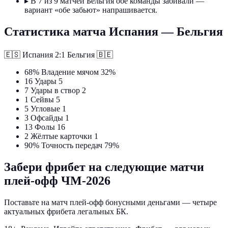
▸
В 7 из 9 матчей Бельгия обе команды забивали —
вариант «обе забьют» напрашивается.
Статистика матча Испания — Бельгия
🇪🇸
Испания
2:1
Бельгия
🇧🇪
68%
Владение мячом
32%
16
Удары
5
7
Удары в створ
2
1
Сейвы
5
5
Угловые
1
3
Офсайды
1
13
Фолы
16
2
Жёлтые карточки
1
90%
Точность передач
79%
Забери фрибет на следующие матчи
плей-офф ЧМ-2026
Поставьте на матч плей-офф бонусными деньгами — четыре
актуальных фрибета легальных БК.