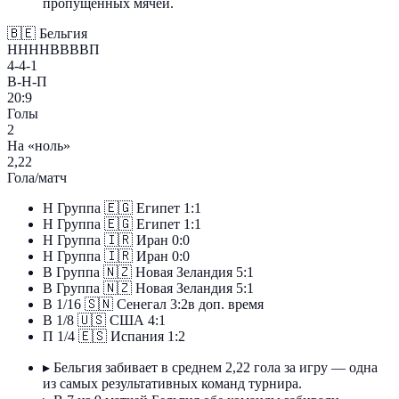
пропущенных мячей.
🇧🇪
Бельгия
ННННВВВВП
4-4-1
В-Н-П
20:9
Голы
2
На «ноль»
2,22
Гола/матч
Н
Группа
🇪🇬
Египет
1:1
Н
Группа
🇪🇬
Египет
1:1
Н
Группа
🇮🇷
Иран
0:0
Н
Группа
🇮🇷
Иран
0:0
В
Группа
🇳🇿
Новая Зеландия
5:1
В
Группа
🇳🇿
Новая Зеландия
5:1
В
1/16
🇸🇳
Сенегал
3:2
в доп. время
В
1/8
🇺🇸
США
4:1
П
1/4
🇪🇸
Испания
1:2
▸
Бельгия забивает в среднем 2,22 гола за игру — одна
из самых результативных команд турнира.