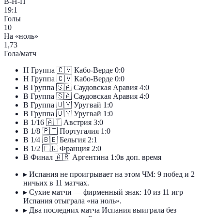
В-Н-П
19:1
Голы
10
На «ноль»
1,73
Гола/матч
Н
Группа
🇨🇻
Кабо-Верде
0:0
Н
Группа
🇨🇻
Кабо-Верде
0:0
В
Группа
🇸🇦
Саудовская Аравия
4:0
В
Группа
🇸🇦
Саудовская Аравия
4:0
В
Группа
🇺🇾
Уругвай
1:0
В
Группа
🇺🇾
Уругвай
1:0
В
1/16
🇦🇹
Австрия
3:0
В
1/8
🇵🇹
Португалия
1:0
В
1/4
🇧🇪
Бельгия
2:1
В
1/2
🇫🇷
Франция
2:0
В
Финал
🇦🇷
Аргентина
1:0
в доп. время
▸
Испания не проигрывает на этом ЧМ: 9 побед и 2
ничьих в 11 матчах.
▸
Сухие матчи — фирменный знак: 10 из 11 игр
Испания отыграла «на ноль».
▸
Два последних матча Испания выиграла без