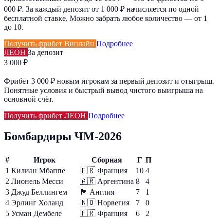
000 ₽. За каждый депозит от 1 000 ₽ начисляется по одной
бесплатной ставке. Можно забрать любое количество — от 1
до 10.
Получить фрибет Винлайн
Подробнее
ЛЕОН
За депозит
3 000 ₽
Фрибет 3 000 ₽ новым игрокам за первый депозит и отыгрыш.
Понятные условия и быстрый вывод чистого выигрыша на
основной счёт.
Получить фрибет ЛЕОН
Подробнее
Бомбардиры ЧМ-2026
#
Игрок
Сборная
Г
П
1
Килиан Мбаппе
🇫🇷
Франция
10
4
2
Лионель Месси
🇦🇷
Аргентина
8
4
3
Джуд Беллингем
🏴󠁧󠁢󠁥󠁮󠁧󠁿
Англия
7
1
4
Эрлинг Холанд
🇳🇴
Норвегия
7
0
5
Усман Дембеле
🇫🇷
Франция
6
2