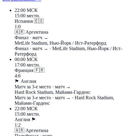
22:00
МСК
15:00 местн.
Испания
🇪🇸
1:0
🇦🇷
Аргентина
Финал
· матч →
MetLife Stadium, Нью-Йорк / Ист-Ратерфорд
Финал
· матч →
· MetLife Stadium, Нью-Йорк / Ист-
Ратерфорд
00:00
МСК
17:00 местн.
Франция
🇫🇷
4:6
🏴󠁧󠁢󠁥󠁮󠁧󠁿
Англия
Матч за 3-е место
· матч →
Hard Rock Stadium, Майами-Гарденс
Матч за 3-е место
· матч →
· Hard Rock Stadium,
Майами-Гарденс
22:00
МСК
15:00 местн.
Англия
🏴󠁧󠁢󠁥󠁮󠁧󠁿
1:2
🇦🇷
Аргентина
Полуфинал
· матч →