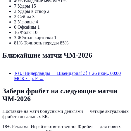
49%
Владение мячом
51%
7
Удары
15
3
Удары в створ
2
2
Сейвы
3
2
Угловые
4
0
Офсайды
1
16
Фолы
10
3
Жёлтые карточки
1
81%
Точность передач
85%
Ближайшие матчи ЧМ-2026
🇳🇱
Нидерланды — Швейцария
🇨🇭
26 июн., 00:00
МСК · гр. F →
Забери фрибет на следующие матчи
ЧМ-2026
Поставьте на матч бонусными деньгами — четыре актуальных
фрибета легальных БК.
18+. Реклама. Играйте ответственно. Фрибет — для новых