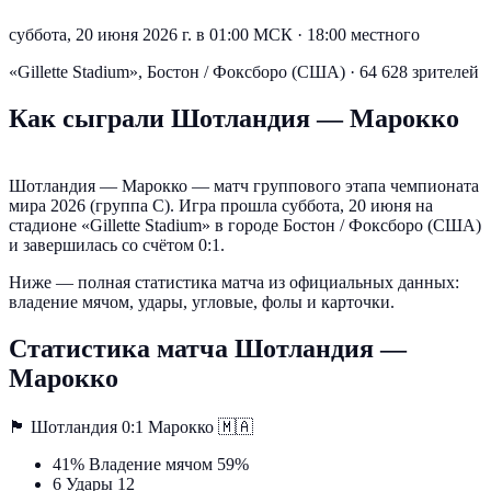
суббота, 20 июня 2026 г. в 01:00 МСК
·
18:00 местного
«Gillette Stadium», Бостон / Фоксборо (США) · 64 628 зрителей
Как сыграли Шотландия — Марокко
Шотландия — Марокко — матч группового этапа чемпионата
мира 2026 (группа C). Игра прошла суббота, 20 июня на
стадионе «Gillette Stadium» в городе Бостон / Фоксборо (США)
и завершилась со счётом 0:1.
Ниже — полная статистика матча из официальных данных:
владение мячом, удары, угловые, фолы и карточки.
Статистика матча Шотландия —
Марокко
🏴󠁧󠁢󠁳󠁣󠁴󠁿
Шотландия
0:1
Марокко
🇲🇦
41%
Владение мячом
59%
6
Удары
12