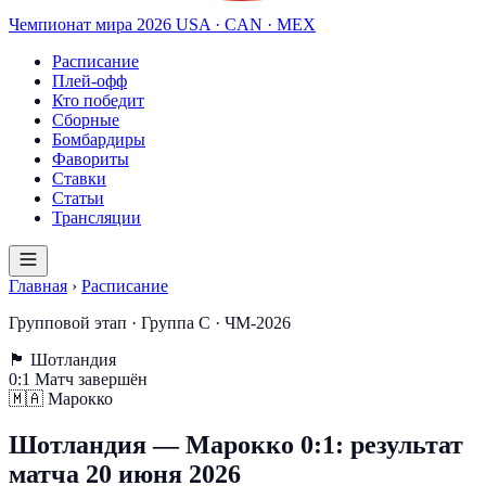
Чемпионат мира
2026
USA · CAN · MEX
Расписание
Плей-офф
Кто победит
Сборные
Бомбардиры
Фавориты
Ставки
Статьи
Трансляции
Главная
›
Расписание
Групповой этап · Группа C · ЧМ-2026
🏴󠁧󠁢󠁳󠁣󠁴󠁿
Шотландия
0
:
1
Матч завершён
🇲🇦
Марокко
Шотландия — Марокко 0:1: результат
матча 20 июня 2026