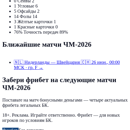
0
Сейвы
2
1
Угловые
6
5
Офсайды
2
14
Фолы
14
3
Жёлтые карточки
1
1
Красные карточки
0
76%
Точность передач
89%
Ближайшие матчи ЧМ-2026
🇳🇱
Нидерланды — Швейцария
🇨🇭
26 июн., 00:00
МСК · гр. F →
Забери фрибет на следующие матчи
ЧМ-2026
Поставьте на матч бонусными деньгами — четыре актуальных
фрибета легальных БК.
18+. Реклама. Играйте ответственно. Фрибет — для новых
игроков по условиям БК.