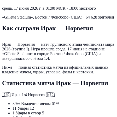
среда, 17 июня 2026 г. в 01:00 МСК
·
18:00 местного
«Gillette Stadium», Бостон / Фоксборо (США) · 64 628 зрителей
Как сыграли Ирак — Норвегия
Ирак — Норвегия — матч группового этапа чемпионата мира
2026 (группа I). Игра прошла среда, 17 июня на стадионе
«Gillette Stadium» в городе Бостон / Фоксборо (США) и
завершилась со счётом 1:4.
Ниже — полная статистика матча из официальных данных:
владение мячом, удары, угловые, фолы и карточки.
Статистика матча Ирак — Норвегия
🇮🇶
Ирак
1:4
Норвегия
🇳🇴
39%
Владение мячом
61%
11
Удары
12
1
Удары в створ
5