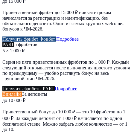
до 15 000 ₽
Приветственный фрибет до 15 000 ₽ новым игрокам —
начисляется за регистрацию и идентификацию, без
обязательного депозита. Один из самых крупных welcome-
бонусов к ЧМ-2026.
Получить фрибет Фонбет
Подробнее
PARI
5 фрибетов
5 × 1 000 ₽
Серия из пяти приветственных фрибетов по 1 000 ₽. Каждый
следующий открывается после выполнения простого условия
по предыдущему — удобно растянуть бонус на весь
групповой этап ЧМ-2026.
Получить фрибеты PARI
Подробнее
Винлайн
За депозиты
до 10 000 ₽
Приветственный бонус до 10 000 ₽ — это 10 фрибетов по 1
000 ₽. За каждый депозит от 1 000 ₽ начисляется по одной
бесплатной ставке. Можно забрать любое количество — от 1
до 10.