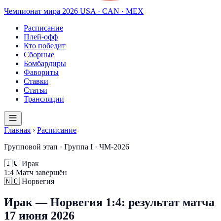
Чемпионат мира
2026
USA · CAN · MEX
Расписание
Плей-офф
Кто победит
Сборные
Бомбардиры
Фавориты
Ставки
Статьи
Трансляции
Главная
›
Расписание
Групповой этап · Группа I · ЧМ-2026
🇮🇶
Ирак
1
:
4
Матч завершён
🇳🇴
Норвегия
Ирак — Норвегия 1:4: результат матча
17 июня 2026