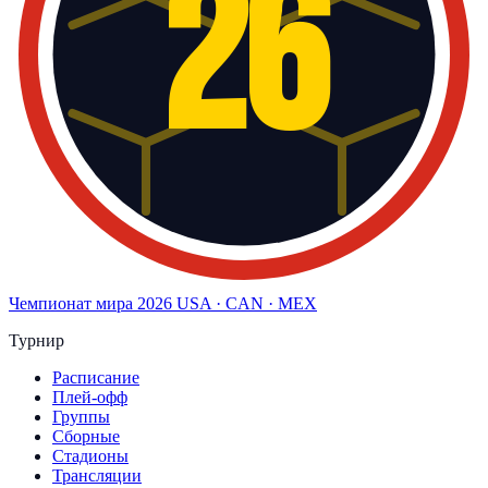
26
Чемпионат мира
2026
USA · CAN · MEX
Турнир
Расписание
Плей-офф
Группы
Сборные
Стадионы
Трансляции