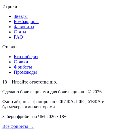
Игроки
Звёзды
Бомбардиры
Фавориты
Статьи
FAQ
Ставки
Кто победит
Ставки
Фрибеты
Промокоды
18+. Играйте ответственно.
Сделано болельщиками для болельщиков · © 2026
Фан-сайт, не аффилирован с ФИФА, РФС, УЕФА и
букмекерскими конторами.
Забери фрибет на ЧМ-2026 · 18+
Все фрибеты →