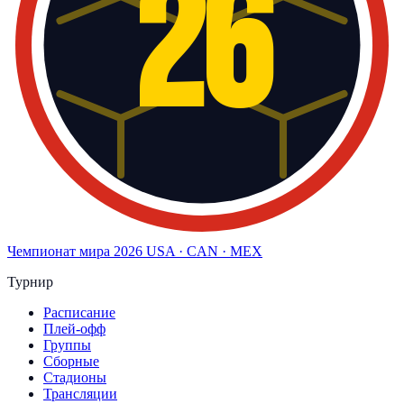
26
Чемпионат мира
2026
USA · CAN · MEX
Турнир
Расписание
Плей-офф
Группы
Сборные
Стадионы
Трансляции