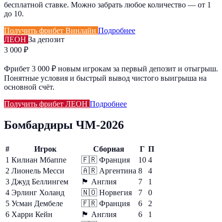
бесплатной ставке. Можно забрать любое количество — от 1
до 10.
Получить фрибет Винлайн
Подробнее
ЛЕОН
За депозит
3 000 ₽
Фрибет 3 000 ₽ новым игрокам за первый депозит и отыгрыш.
Понятные условия и быстрый вывод чистого выигрыша на
основной счёт.
Получить фрибет ЛЕОН
Подробнее
Бомбардиры ЧМ-2026
#
Игрок
Сборная
Г
П
1
Килиан Мбаппе
🇫🇷
Франция
10
4
2
Лионель Месси
🇦🇷
Аргентина
8
4
3
Джуд Беллингем
🏴󠁧󠁢󠁥󠁮󠁧󠁿
Англия
7
1
4
Эрлинг Холанд
🇳🇴
Норвегия
7
0
5
Усман Дембеле
🇫🇷
Франция
6
2
6
Харри Кейн
🏴󠁧󠁢󠁥󠁮󠁧󠁿
Англия
6
1