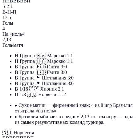
ННВВВВВП
5-2-1
В-Н-П
17:5
Голы
4
На «ноль»
2,13
Гола/матч
Н
Группа
🇲🇦
Марокко
1:1
Н
Группа
🇲🇦
Марокко
1:1
В
Группа
🇭🇹
Гаити
3:0
В
Группа
🇭🇹
Гаити
3:0
В
Группа
🏴󠁧󠁢󠁳󠁣󠁴󠁿
Шотландия
3:0
В
Группа
🏴󠁧󠁢󠁳󠁣󠁴󠁿
Шотландия
3:0
В
1/16
🇯🇵
Япония
2:1
П
1/8
🇳🇴
Норвегия
1:2
▸
Сухие матчи — фирменный знак: 4 из 8 игр Бразилия
отыграла «на ноль».
▸
Бразилия забивает в среднем 2,13 гола за игру — одна
из самых результативных команд турнира.
🇳🇴
Норвегия