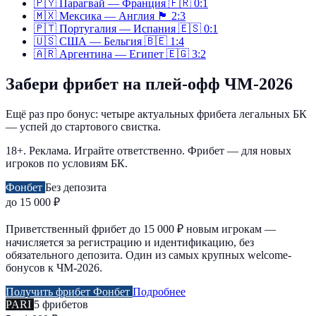
🇵🇾
Парагвай — Франция
🇫🇷
0:1
🇲🇽
Мексика — Англия
🏴󠁧󠁢󠁥󠁮󠁧󠁿
2:3
🇵🇹
Португалия — Испания
🇪🇸
0:1
🇺🇸
США — Бельгия
🇧🇪
1:4
🇦🇷
Аргентина — Египет
🇪🇬
3:2
Забери фрибет на плей-офф ЧМ-2026
Ещё раз про бонус: четыре актуальных фрибета легальных БК
— успей до стартового свистка.
18+. Реклама. Играйте ответственно. Фрибет — для новых
игроков по условиям БК.
Фонбет
Без депозита
до 15 000 ₽
Приветственный фрибет до 15 000 ₽ новым игрокам —
начисляется за регистрацию и идентификацию, без
обязательного депозита. Один из самых крупных welcome-
бонусов к ЧМ-2026.
Получить фрибет Фонбет
Подробнее
PARI
5 фрибетов