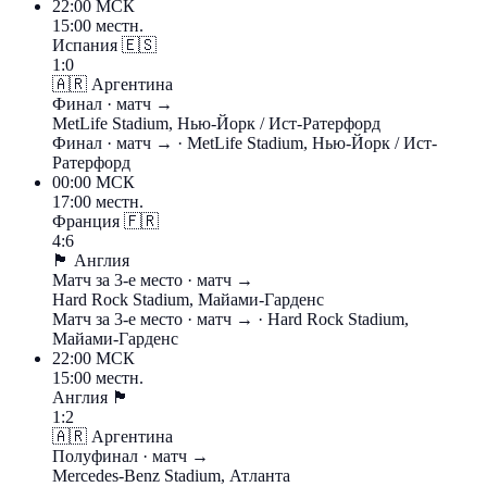
22:00
МСК
15:00 местн.
Испания
🇪🇸
1:0
🇦🇷
Аргентина
Финал
· матч →
MetLife Stadium, Нью-Йорк / Ист-Ратерфорд
Финал
· матч →
· MetLife Stadium, Нью-Йорк / Ист-
Ратерфорд
00:00
МСК
17:00 местн.
Франция
🇫🇷
4:6
🏴󠁧󠁢󠁥󠁮󠁧󠁿
Англия
Матч за 3-е место
· матч →
Hard Rock Stadium, Майами-Гарденс
Матч за 3-е место
· матч →
· Hard Rock Stadium,
Майами-Гарденс
22:00
МСК
15:00 местн.
Англия
🏴󠁧󠁢󠁥󠁮󠁧󠁿
1:2
🇦🇷
Аргентина
Полуфинал
· матч →
Mercedes-Benz Stadium, Атланта