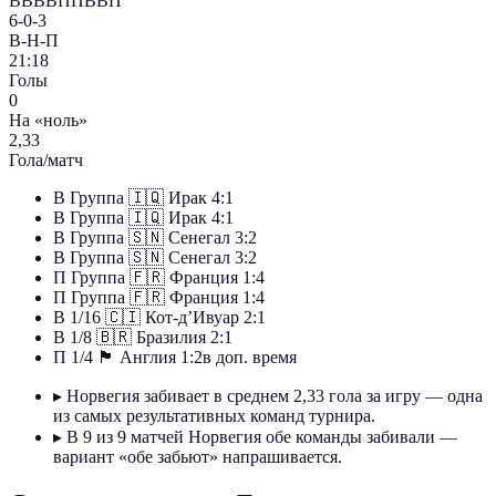
ВВВВППВВП
6-0-3
В-Н-П
21:18
Голы
0
На «ноль»
2,33
Гола/матч
В
Группа
🇮🇶
Ирак
4:1
В
Группа
🇮🇶
Ирак
4:1
В
Группа
🇸🇳
Сенегал
3:2
В
Группа
🇸🇳
Сенегал
3:2
П
Группа
🇫🇷
Франция
1:4
П
Группа
🇫🇷
Франция
1:4
В
1/16
🇨🇮
Кот-д’Ивуар
2:1
В
1/8
🇧🇷
Бразилия
2:1
П
1/4
🏴󠁧󠁢󠁥󠁮󠁧󠁿
Англия
1:2
в доп. время
▸
Норвегия забивает в среднем 2,33 гола за игру — одна
из самых результативных команд турнира.
▸
В 9 из 9 матчей Норвегия обе команды забивали —
вариант «обе забьют» напрашивается.