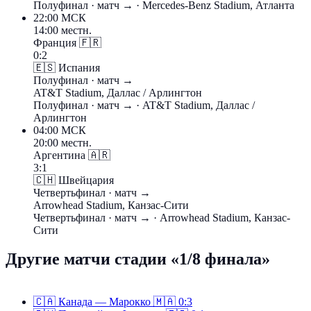
Полуфинал
· матч →
· Mercedes-Benz Stadium, Атланта
22:00
МСК
14:00 местн.
Франция
🇫🇷
0:2
🇪🇸
Испания
Полуфинал
· матч →
AT&T Stadium, Даллас / Арлингтон
Полуфинал
· матч →
· AT&T Stadium, Даллас /
Арлингтон
04:00
МСК
20:00 местн.
Аргентина
🇦🇷
3:1
🇨🇭
Швейцария
Четвертьфинал
· матч →
Arrowhead Stadium, Канзас-Сити
Четвертьфинал
· матч →
· Arrowhead Stadium, Канзас-
Сити
Другие матчи стадии «1/8 финала»
🇨🇦
Канада — Марокко
🇲🇦
0:3