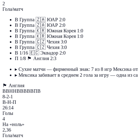
2
Гола/матч
В
Группа
🇿🇦
ЮАР
2:0
В
Группа
🇿🇦
ЮАР
2:0
В
Группа
🇰🇷
Южная Корея
1:0
В
Группа
🇰🇷
Южная Корея
1:0
В
Группа
🇨🇿
Чехия
3:0
В
Группа
🇨🇿
Чехия
3:0
В
1/16
🇪🇨
Эквадор
2:0
П
1/8
🏴󠁧󠁢󠁥󠁮󠁧󠁿
Англия
2:3
▸
Сухие матчи — фирменный знак: 7 из 8 игр Мексика от
▸
Мексика забивает в среднем 2 гола за игру — одна из с
🏴󠁧󠁢󠁥󠁮󠁧󠁿
Англия
ВВННВВВВВПВ
8-2-1
В-Н-П
26:14
Голы
4
На «ноль»
2,36
Гола/матч