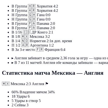
В
Группа
🇭🇷
Хорватия
4:2
В
Группа
🇭🇷
Хорватия
4:2
Н
Группа
🇬🇭
Гана
0:0
Н
Группа
🇬🇭
Гана
0:0
В
Группа
🇵🇦
Панама
2:0
В
Группа
🇵🇦
Панама
2:0
В
1/16
🇨🇩
ДР Конго
2:1
В
1/8
🇲🇽
Мексика
3:2
В
1/4
🇳🇴
Норвегия
2:1
в доп. время
П
1/2
🇦🇷
Аргентина
1:2
В
За 3-е место
🇫🇷
Франция
6:4
▸
Англия забивает в среднем 2,36 гола за игру — одна из
▸
В 7 из 11 матчей Англия обе команды забивали — вариа
Статистика матча Мексика — Англия
🇲🇽
Мексика
2:3
Англия
🏴󠁧󠁢󠁥󠁮󠁧󠁿
66%
Владение мячом
34%
18
Удары
6
5
Удары в створ
5
2
Сейвы
3