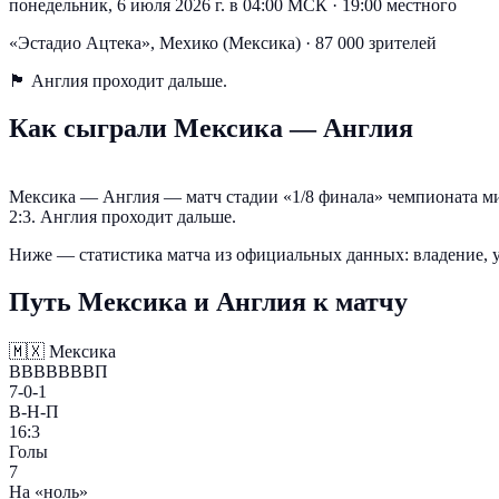
понедельник, 6 июля 2026 г. в 04:00 МСК
·
19:00 местного
«Эстадио Ацтека», Мехико (Мексика) · 87 000 зрителей
🏴󠁧󠁢󠁥󠁮󠁧󠁿
Англия проходит дальше.
Как сыграли Мексика — Англия
Мексика — Англия — матч стадии «1/8 финала» чемпионата мир
2:3. Англия проходит дальше.
Ниже — статистика матча из официальных данных: владение, у
Путь Мексика и Англия к матчу
🇲🇽
Мексика
ВВВВВВВП
7-0-1
В-Н-П
16:3
Голы
7
На «ноль»