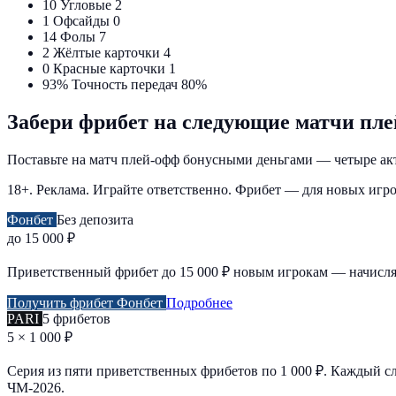
10
Угловые
2
1
Офсайды
0
14
Фолы
7
2
Жёлтые карточки
4
0
Красные карточки
1
93%
Точность передач
80%
Забери фрибет на следующие матчи пл
Поставьте на матч плей-офф бонусными деньгами — четыре ак
18+. Реклама. Играйте ответственно. Фрибет — для новых игр
Фонбет
Без депозита
до 15 000 ₽
Приветственный фрибет до 15 000 ₽ новым игрокам — начисляе
Получить фрибет Фонбет
Подробнее
PARI
5 фрибетов
5 × 1 000 ₽
Серия из пяти приветственных фрибетов по 1 000 ₽. Каждый с
ЧМ-2026.