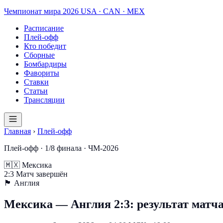
Чемпионат мира
2026
USA · CAN · MEX
Расписание
Плей-офф
Кто победит
Сборные
Бомбардиры
Фавориты
Ставки
Статьи
Трансляции
Главная
›
Плей-офф
Плей-офф · 1/8 финала · ЧМ-2026
🇲🇽
Мексика
2
:
3
Матч завершён
🏴󠁧󠁢󠁥󠁮󠁧󠁿
Англия
Мексика — Англия 2:3: результат матча