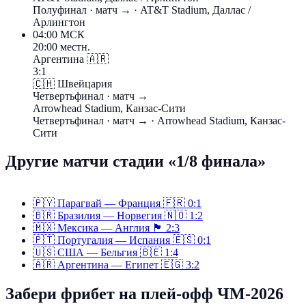
Полуфинал
· матч →
· AT&T Stadium, Даллас /
Арлингтон
04:00
МСК
20:00 местн.
Аргентина
🇦🇷
3:1
🇨🇭
Швейцария
Четвертьфинал
· матч →
Arrowhead Stadium, Канзас-Сити
Четвертьфинал
· матч →
· Arrowhead Stadium, Канзас-
Сити
Другие матчи стадии «1/8 финала»
🇵🇾
Парагвай — Франция
🇫🇷
0:1
🇧🇷
Бразилия — Норвегия
🇳🇴
1:2
🇲🇽
Мексика — Англия
🏴󠁧󠁢󠁥󠁮󠁧󠁿
2:3
🇵🇹
Португалия — Испания
🇪🇸
0:1
🇺🇸
США — Бельгия
🇧🇪
1:4
🇦🇷
Аргентина — Египет
🇪🇬
3:2
Забери фрибет на плей-офф ЧМ-2026