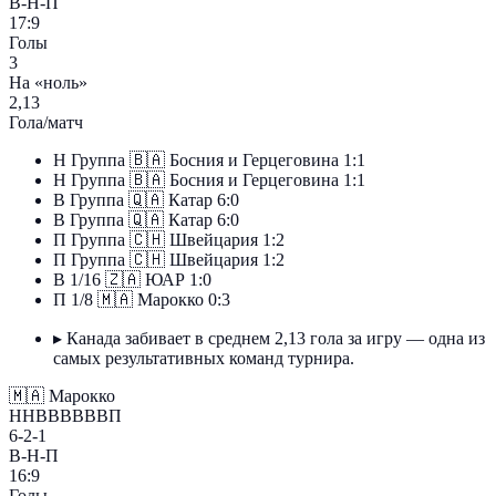
В-Н-П
17:9
Голы
3
На «ноль»
2,13
Гола/матч
Н
Группа
🇧🇦
Босния и Герцеговина
1:1
Н
Группа
🇧🇦
Босния и Герцеговина
1:1
В
Группа
🇶🇦
Катар
6:0
В
Группа
🇶🇦
Катар
6:0
П
Группа
🇨🇭
Швейцария
1:2
П
Группа
🇨🇭
Швейцария
1:2
В
1/16
🇿🇦
ЮАР
1:0
П
1/8
🇲🇦
Марокко
0:3
▸
Канада забивает в среднем 2,13 гола за игру — одна из
самых результативных команд турнира.
🇲🇦
Марокко
ННВВВВВВП
6-2-1
В-Н-П
16:9
Голы