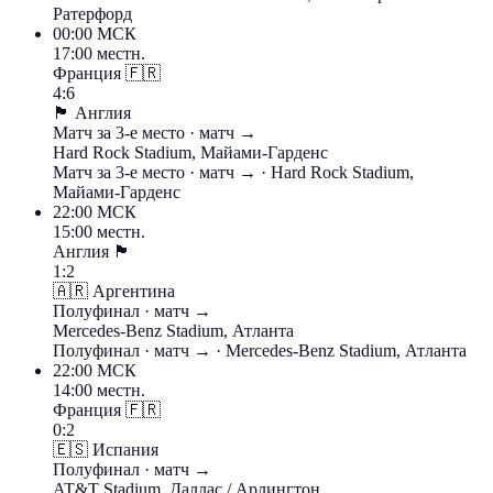
Ратерфорд
00:00
МСК
17:00 местн.
Франция
🇫🇷
4:6
🏴󠁧󠁢󠁥󠁮󠁧󠁿
Англия
Матч за 3-е место
· матч →
Hard Rock Stadium, Майами-Гарденс
Матч за 3-е место
· матч →
· Hard Rock Stadium,
Майами-Гарденс
22:00
МСК
15:00 местн.
Англия
🏴󠁧󠁢󠁥󠁮󠁧󠁿
1:2
🇦🇷
Аргентина
Полуфинал
· матч →
Mercedes-Benz Stadium, Атланта
Полуфинал
· матч →
· Mercedes-Benz Stadium, Атланта
22:00
МСК
14:00 местн.
Франция
🇫🇷
0:2
🇪🇸
Испания
Полуфинал
· матч →
AT&T Stadium, Даллас / Арлингтон