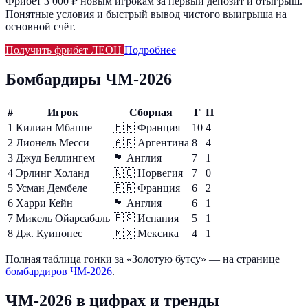
Фрибет 3 000 ₽ новым игрокам за первый депозит и отыгрыш.
Понятные условия и быстрый вывод чистого выигрыша на
основной счёт.
Получить фрибет ЛЕОН
Подробнее
Бомбардиры ЧМ-2026
#
Игрок
Сборная
Г
П
1
Килиан Мбаппе
🇫🇷
Франция
10
4
2
Лионель Месси
🇦🇷
Аргентина
8
4
3
Джуд Беллингем
🏴󠁧󠁢󠁥󠁮󠁧󠁿
Англия
7
1
4
Эрлинг Холанд
🇳🇴
Норвегия
7
0
5
Усман Дембеле
🇫🇷
Франция
6
2
6
Харри Кейн
🏴󠁧󠁢󠁥󠁮󠁧󠁿
Англия
6
1
7
Микель Ойарсабаль
🇪🇸
Испания
5
1
8
Дж. Куинонес
🇲🇽
Мексика
4
1
Полная таблица гонки за «Золотую бутсу» — на странице
бомбардиров ЧМ-2026
.
ЧМ-2026 в цифрах и тренды