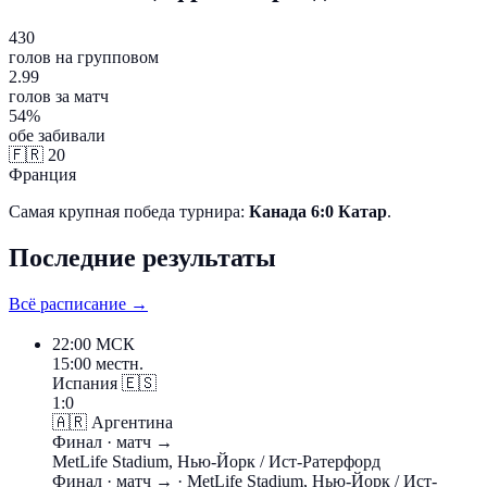
430
голов на групповом
2.99
голов за матч
54%
обе забивали
🇫🇷
20
Франция
Самая крупная победа турнира:
Канада 6:0 Катар
.
Последние результаты
Всё расписание →
22:00
МСК
15:00 местн.
Испания
🇪🇸
1:0
🇦🇷
Аргентина
Финал
· матч →
MetLife Stadium, Нью-Йорк / Ист-Ратерфорд
Финал
· матч →
· MetLife Stadium, Нью-Йорк / Ист-