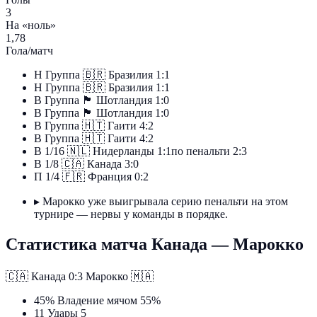
3
На «ноль»
1,78
Гола/матч
Н
Группа
🇧🇷
Бразилия
1:1
Н
Группа
🇧🇷
Бразилия
1:1
В
Группа
🏴󠁧󠁢󠁳󠁣󠁴󠁿
Шотландия
1:0
В
Группа
🏴󠁧󠁢󠁳󠁣󠁴󠁿
Шотландия
1:0
В
Группа
🇭🇹
Гаити
4:2
В
Группа
🇭🇹
Гаити
4:2
В
1/16
🇳🇱
Нидерланды
1:1
по пенальти 2:3
В
1/8
🇨🇦
Канада
3:0
П
1/4
🇫🇷
Франция
0:2
▸
Марокко уже выигрывала серию пенальти на этом
турнире — нервы у команды в порядке.
Статистика матча Канада — Марокко
🇨🇦
Канада
0:3
Марокко
🇲🇦
45%
Владение мячом
55%
11
Удары
5